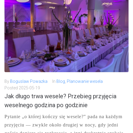
By
Boguslaw Powazka
In
Blog
,
Planowanie wesela
Posted
2025-05-19
Jak długo trwa wesele? Przebieg przyjęcia
weselnego godzina po godzinie
Pytanie „o której kończy się wesele?" pada na każdym
przyjęciu — zwykle około drugiej w nocy, gdy jedni