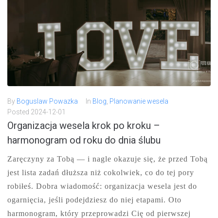
By
Boguslaw Powazka
In
Blog
,
Planowanie wesela
Posted
2024-12-01
Organizacja wesela krok po kroku –
harmonogram od roku do dnia ślubu
Zaręczyny za Tobą — i nagle okazuje się, że przed Tobą
jest lista zadań dłuższa niż cokolwiek, co do tej pory
robiłeś. Dobra wiadomość: organizacja wesela jest do
ogarnięcia, jeśli podejdziesz do niej etapami. Oto
harmonogram, który przeprowadzi Cię od pierwszej