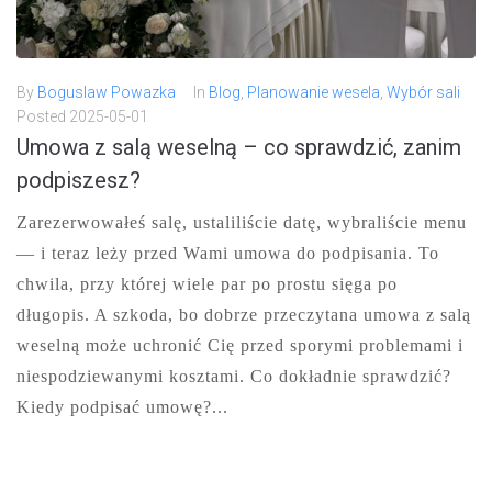
By
Boguslaw Powazka
In
Blog
,
Planowanie wesela
,
Wybór sali
Posted
2025-05-01
Umowa z salą weselną – co sprawdzić, zanim
podpiszesz?
Zarezerwowałeś salę, ustaliliście datę, wybraliście menu
— i teraz leży przed Wami umowa do podpisania. To
chwila, przy której wiele par po prostu sięga po
długopis. A szkoda, bo dobrze przeczytana umowa z salą
weselną może uchronić Cię przed sporymi problemami i
niespodziewanymi kosztami. Co dokładnie sprawdzić?
Kiedy podpisać umowę?...