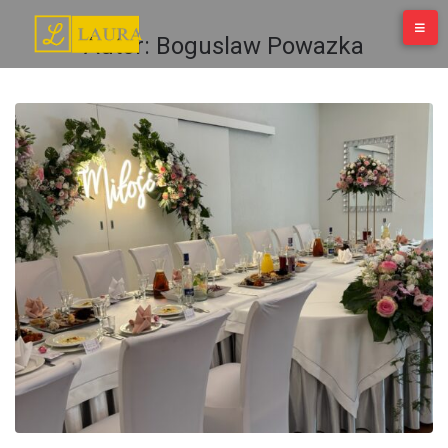
Autor:
Boguslaw Powazka